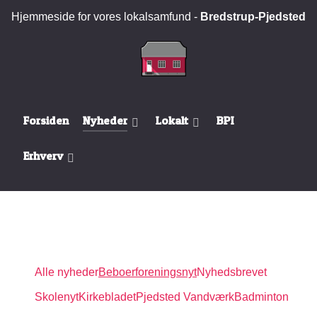
Hjemmeside for vores lokalsamfund -
Bredstrup-Pjedsted
Forsiden
Nyheder
Lokalt
BPI
Erhverv
Alle nyheder
Beboerforeningsnyt
Nyhedsbrevet
Skolenyt
Kirkebladet
Pjedsted Vandværk
Badminton