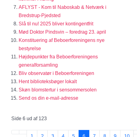
AFLYST - Kom til Naboskab & Netværk i
Bredstrup-Pjedsted
Slå til nu! 2025 bliver kontingentfrit
Mød Doktor Pindsvin – foredrag 23. april
Konstituering af Beboerforeningens nye
bestyrelse
Højdepunkter fra Beboerforeningens
generalforsamling
Bliv observatør i Beboerforeningen
Hent biblioteksbøger lokalt
Skøn blomstertur i sensommersolen
Send os din e-mail-adresse
Side 6 ud af 123
1
2
3
4
5
6
7
8
9
10