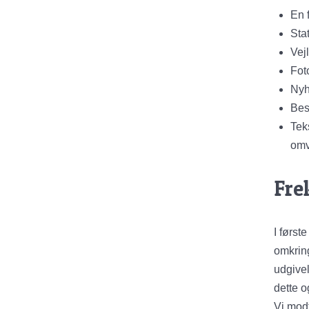
En 
Sta
Vej
Fot
Nyh
Bes
Tek
omv
Fre
I førs
omkring
udgivel
dette o
Vi mod