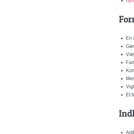
nyh
For
En 
Gør
Væk
Fan
Kom
Mer
Vig
Et 
Ind
Art