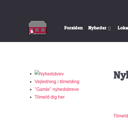
Forsiden
Nyheder
Loka
Ny
Vejledning i tilmelding
"Gamle" nyhedsbreve
Tilmeld dig her
Tilmel