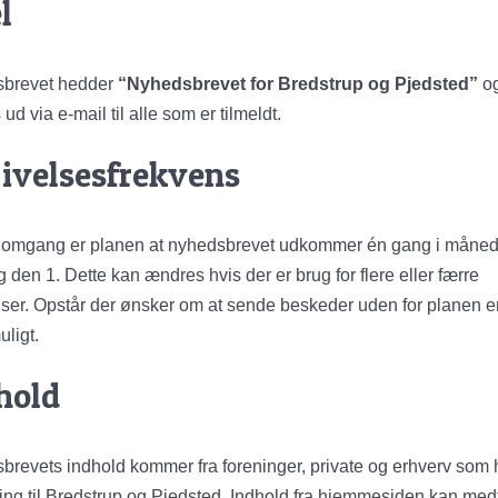
l
brevet hedder
“Nyhedsbrevet for Bredstrup og Pjedsted”
o
ud via e-mail til alle som er tilmeldt.
ivelsesfrekvens
te omgang er planen at nyhedsbrevet udkommer én gang i måne
 den 1. Dette kan ændres hvis der er brug for flere eller færre
ser. Opstår der ønsker om at sende beskeder uden for planen er
ligt.
hold
brevets indhold kommer fra foreninger, private og erhverv som 
ning til Bredstrup og Pjedsted. Indhold fra hjemmesiden kan med