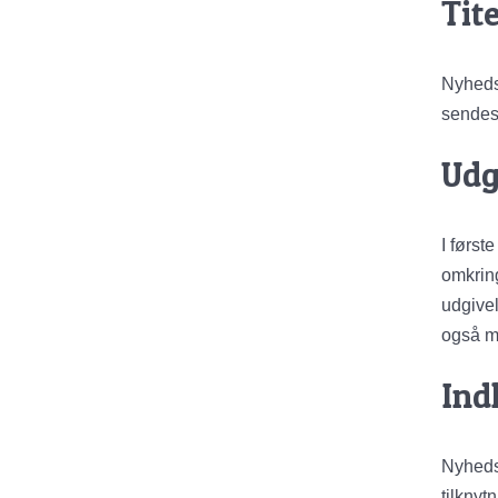
Tite
Nyheds
sendes 
Udg
I førs
omkring
udgivel
også mu
Ind
Nyheds
tilknyt