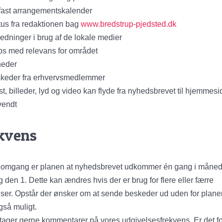
fast arrangementskalender
tus fra redaktionen bag
www.bredstrup-pjedsted.dk
ledninger i brug af de lokale medier
os med relevans for området
eder
keder fra erhvervsmedlemmer
st, billeder, lyd og video kan flyde fra nyhedsbrevet til hjemmes
endt
kvens
te omgang er planen at nyhedsbrevet udkommer én gang i måne
 den 1. Dette kan ændres hvis der er brug for flere eller færre
ser. Opstår der ønsker om at sende beskeder ud uden for plane
gså muligt.
tager gerne kommentarer på vores udgivelsesfrekvens. Er det fo