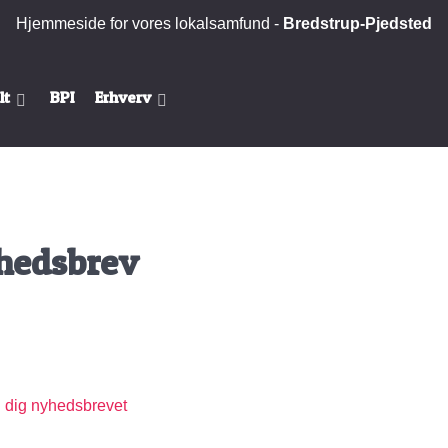
Hjemmeside for vores lokalsamfund -
Bredstrup-Pjedsted
lt
BPI
Erhverv
hedsbrev
d dig nyhedsbrevet