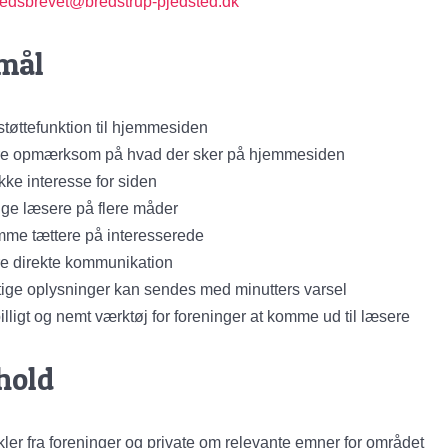
edsbrevet@bredstrup-pjedsted.dk
mål
støttefunktion til hjemmesiden
e opmærksom på hvad der sker på hjemmesiden
ke interesse for siden
ge læsere på flere måder
me tættere på interesserede
e direkte kommunikation
tige oplysninger kan sendes med minutters varsel
billigt og nemt værktøj for foreninger at komme ud til læsere
hold
ikler fra foreninger og private om relevante emner for området