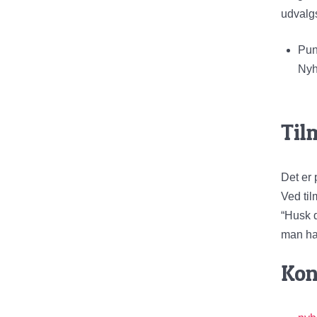
udvalg
Punk
Nyh
Til
Det er 
Ved til
“Husk d
man har
Kon