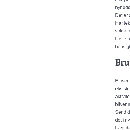
nyheds
Det er
Har tek
virkso
Dette n
hensigt
Bru
Ethvert
eksiste
aktivit
bliver 
Send di
det i 
Læg det