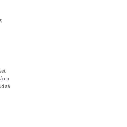
g
vet.
få en
ud så