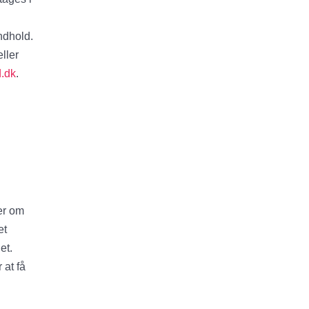
ndhold.
ller
.dk
.
er om
et
et.
 at få