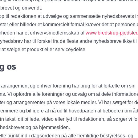
brevet og omvendt.
 op til redaktionen at udvælge og sammensætte nyhedsbrevets i
ster eller billeder et kommercielt formål kræver det at personen e
mheden har et erhvervsmedlemsskab af
www.bredstrup-pjedsted
yhedsbrev har til forskel fra de fleste andre nyhedsbreve ikke til
 at sælge et produkt eller serviceydelse.
g os
 arrangement og enhver forening har brug for at fortælle om sin
ns. Vi opfordre alle foreninger og udvalg om at dele information
eter og arrangementer på vores lokale medier. Vi har sørget for d
nemmere og billigere at nå ud til hovedparten af beboere i områd
n tekst, dit billede, video eller lyd til redaktionen, så sørger vi for
nyhedsbrevet og på hjemmesiden.
te punkt ind i dagsordenen på alle fremtidige bestyrelses- og