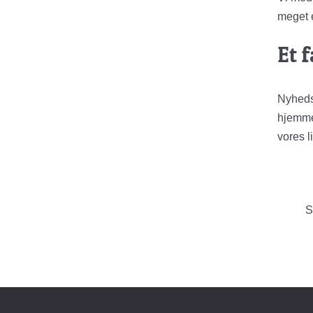
meget e
Et 
Nyhedsb
hjemmes
vores l
S