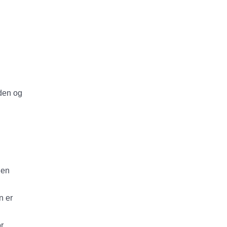
iden og
den
n er
r