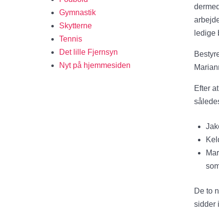
dermed 
Gymnastik
arbejde
Skytterne
ledige 
Tennis
Det lille Fjernsyn
Bestyre
Nyt på hjemmesiden
Marian
Efter a
sålede
Jak
Kel
Mar
som
De to 
sidder 