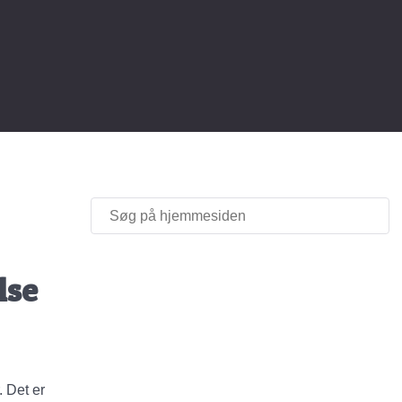
lse
 Det er