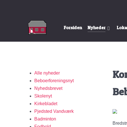
Forsiden
Nyheder
Loka
Kon
Alle nyheder
Beboerforeningsnyt
Beb
Nyhedsbrevet
Skolenyt
Kirkebladet
Pjedsted Vandværk
Badminton
Bredst
Fodbold