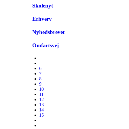
Skolenyt
Erhverv
Nyhedsbrevet
Omfartsvej
6
7
8
9
10
11
12
13
14
15