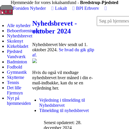
Hjemmeside for vores lokalsamfund -
Bredstrup-Pjedsted
Forsiden
Nyheder
Lokalt
BPI
Erhverv
Nyhedsbrevet -
Alle nyheder
oktober 2024
Beboerforeningsnyt
Nyhedsbrevet
Skolenyt
Nyhedsbrevet blev sendt ud 1.
Kirkebladet
oktober 2024.
Se hvad du gik glip
Pjedsted
af.
Vandværk
Badminton
Fodbold
Gymnastik
Hvis du også vil modtage
Skytterne
nyhedsbrevet hver måned i din e-
Tennis
mail-indbakke, kan du se en
Det lille
vejledning her.
Fjernsyn
Nyt på
Vejledning i tilmelding til
hjemmesiden
Nyhedsbrevet
Tilmelding til nyhedsbrevet
Senest opdateret: 28.
december 2024