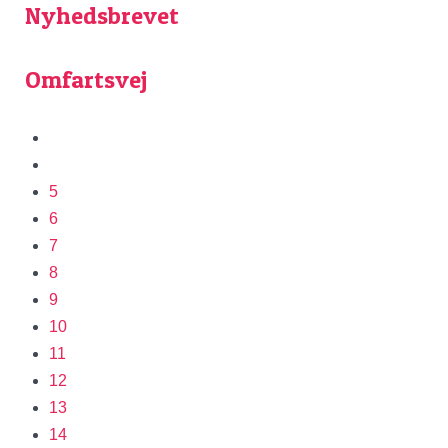
Nyhedsbrevet
Omfartsvej
5
6
7
8
9
10
11
12
13
14