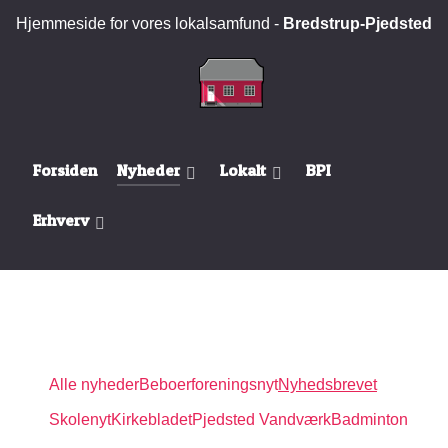
Hjemmeside for vores lokalsamfund -
Bredstrup-Pjedsted
Forsiden
Nyheder
Lokalt
BPI
Erhverv
Alle nyheder
Beboerforeningsnyt
Nyhedsbrevet
Skolenyt
Kirkebladet
Pjedsted Vandværk
Badminton