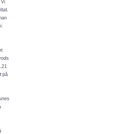
 Vi
tat.
 man
r.
et
trods
9,21
t på
unes
a
å