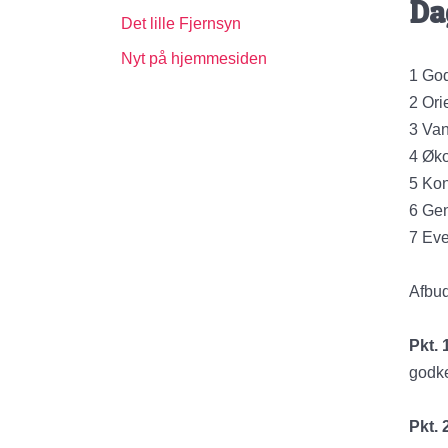
Da
Det lille Fjernsyn
Nyt på hjemmesiden
1 God
2 Ori
3 Van
4 Øk
5 Ko
6 Gen
7 Eve
Afbud
Pkt. 
godke
Pkt. 