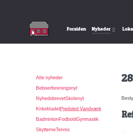
Forsiden
Nyheder
Loka
28
Alle nyheder
Beboerforeningsnyt
Besty
Nyhedsbrevet
Skolenyt
Kirkebladet
Pjedsted Vandværk
Re
Badminton
Fodbold
Gymnastik
Skytterne
Tennis