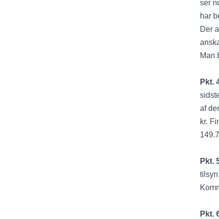
ser n
har b
Der a
anska
Man b
Pkt. 
sidst
af de
kr. F
149.7
Pkt. 
tilsy
Komm
Pkt. 