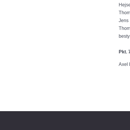
Hejs
Thoma
Jens 
Thoma
besty
Pkt. 
Axel