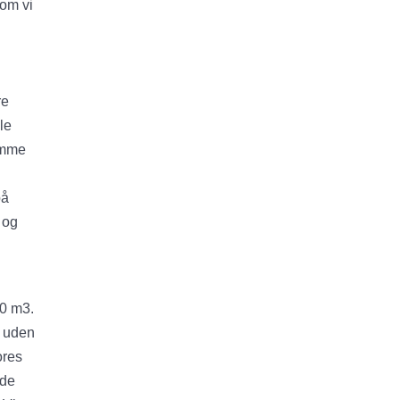
som vi
re
le
komme
på
 og
50 m3.
u uden
ores
 de