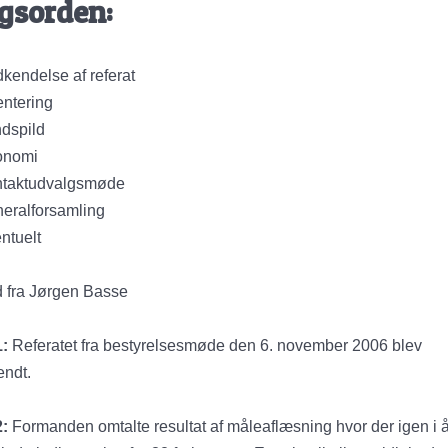
gsorden:
kendelse af referat
entering
dspild
onomi
ntaktudvalgsmøde
eralforsamling
ntuelt
 fra Jørgen Basse
1:
Referatet fra bestyrelsesmøde den 6. november 2006 blev
ndt.
2:
Formanden omtalte resultat af måleaflæsning hvor der igen i å