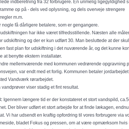
ede indberetning fra 32 forbrugere. En urimelig ligegyldighed 
ramme op på - dels ved oplysning, og dels overveje strengere
regler m.m.
r nogle få dårligere betalere, som er gengangere.
udskiftningen har ikke været tilfredsstillende. Næsten alle måle
for udskiftning og der er kun udført 30. Man besluttede at der skul
 en fast plan for udskiftning i det nuværende år, og det kunne 
le at benytte ekstern installatør.
indre mellemværende med kommunen vedrørende opgravning 
onsvejen, var endt med et forlig. Kommunen betaler jordarbejdet
ted Vandværk rørarbejdet.
 vandprøver viser stadig et fint resultat.
3:
Igennem længere tid er der konstateret et stort vandspild, ca.
net. Der bliver udført et stort arbejde for at finde lækagen, endn
tat. Vi har udsendt en kraftig opfordring til vores forbrugere via v
eside, bladet Fokus og pressen, om at være opmærksom hvis