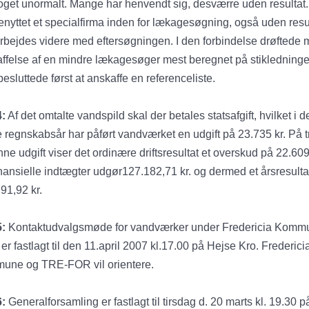
oget unormalt. Mange har henvendt sig, desværre uden resultat.
enyttet et specialfirma inden for lækagesøgning, også uden resul
rbejdes videre med eftersøgningen. I den forbindelse drøftede
ffelse af en mindre lækagesøger mest beregnet på stikledninge
esluttede først at anskaffe en referenceliste.
4:
Af det omtalte vandspild skal der betales statsafgift, hvilket i d
e regnskabsår har påført vandværket en udgift på 23.735 kr. På 
nne udgift viser det ordinære driftsresultat et overskud på 22.60
inansielle indtægter udgør127.182,71 kr. og dermed et årsresulta
91,92 kr.
5:
Kontaktudvalgsmøde for vandværker under Fredericia Komm
n er fastlagt til den 11.april 2007 kl.17.00 på Hejse Kro. Frederici
une og TRE-FOR vil orientere.
6:
Generalforsamling er fastlagt til tirsdag d. 20 marts kl. 19.30 p