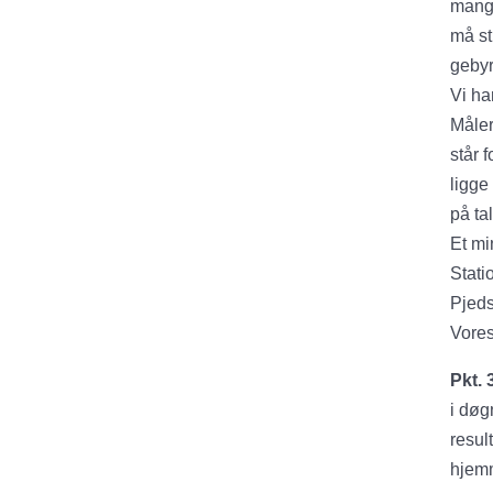
mangl
må st
gebyr
Vi ha
Måler
står 
ligge
på ta
Et m
Stati
Pjeds
Vores
Pkt. 
i døg
resul
hjemm