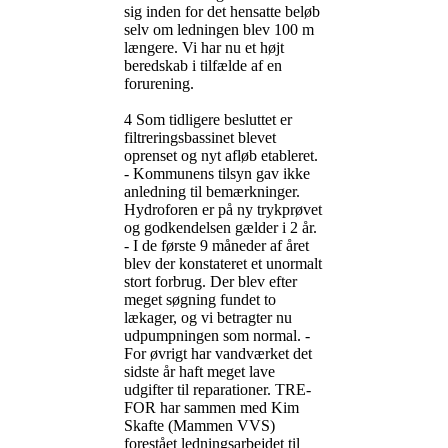
sig inden for det hensatte beløb
selv om ledningen blev 100 m
længere. Vi har nu et højt
beredskab i tilfælde af en
forurening.
4 Som tidligere besluttet er
filtreringsbassinet blevet
oprenset og nyt afløb etableret.
- Kommunens tilsyn gav ikke
anledning til bemærkninger.
Hydroforen er på ny trykprøvet
og godkendelsen gælder i 2 år.
- I de første 9 måneder af året
blev der konstateret et unormalt
stort forbrug. Der blev efter
meget søgning fundet to
lækager, og vi betragter nu
udpumpningen som normal. -
For øvrigt har vandværket det
sidste år haft meget lave
udgifter til reparationer. TRE-
FOR har sammen med Kim
Skafte (Mammen VVS)
forestået ledningsarbejdet til