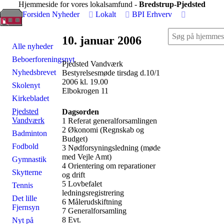
Hjemmeside for vores lokalsamfund -
Bredstrup-Pjedsted
Forsiden
Nyheder
Lokalt
BPI
Erhverv
10. januar 2006
Alle nyheder
Beboerforeningsnyt
Pjedsted Vandværk
Nyhedsbrevet
Bestyrelsesmøde tirsdag d.10/1
2006 kl. 19.00
Skolenyt
Elbokrogen 11
Kirkebladet
Pjedsted
Dagsorden
Vandværk
1 Referat generalforsamlingen
2 Økonomi (Regnskab og
Badminton
Budget)
Fodbold
3 Nødforsyningsledning (møde
med Vejle Amt)
Gymnastik
4 Orientering om reparationer
Skytterne
og drift
5 Lovbefalet
Tennis
ledningsregistrering
Det lille
6 Målerudskiftning
Fjernsyn
7 Generalforsamling
8 Evt.
Nyt på