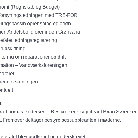
nomi (Regnskab og Budget)
forsyningsledningen med TRE-FOR
reringsbassin oprensning og afløb
geri Andelsboligforeningen Grønvang
efalet ledningsregistrering
rudskiftning
ntering om reparationer og drift
ormation – Vandværksforeningen
norarer
neralforsamlingen
ntuelt
t:
fra Thomas Pedersen – Bestyrelsens suppleant Brian Sørensen
t. Fremover deltager bestyrelsessuppleanten i møderne.
eferatet blev godkendt og underskrevet