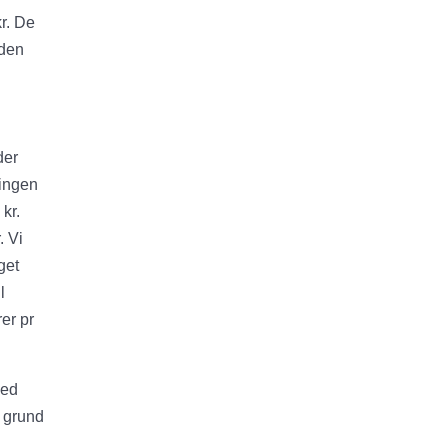
r. De
 den
der
ningen
kr.
. Vi
get
l
er pr
med
 grund