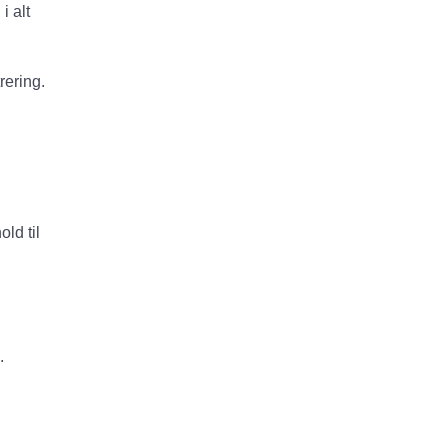
i alt
rering.
ld til
.