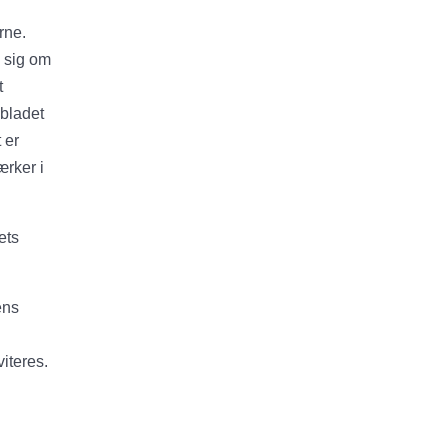
rne.
e sig om
t
 bladet
 er
ærker i
ets
ens
iteres.