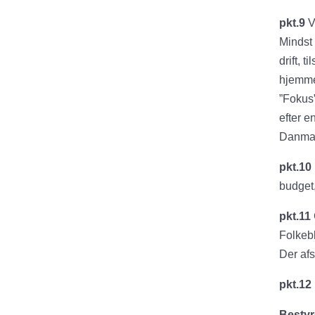
pkt.9
V
Mindst 
drift, 
hjemme 
”Fokus
efter e
Danmar
pkt.10
budget,
pkt.11
Folkeb
Der afs
pkt.12
Bestyr