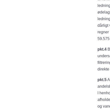
ledning
ødelagt
ledning
dårligt
regner 
59.575 
pkt.4
B
undersø
filtrer
direkte
pkt.5
A
andelsb
I henho
afholde
og vand