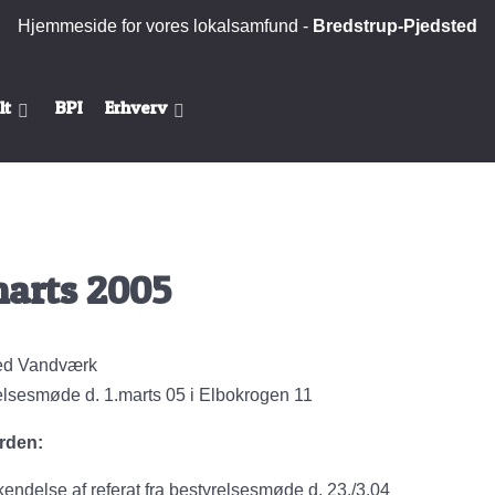
Hjemmeside for vores lokalsamfund -
Bredstrup-Pjedsted
lt
BPI
Erhverv
marts 2005
ed Vandværk
elsesmøde d. 1.marts 05 i Elbokrogen 11
rden:
endelse af referat fra bestyrelsesmøde d. 23./3.04