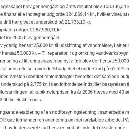
egnskabet blev gennemgået og årets resultat blev 103.136,34 k
 finansielle indtægter udgjorde 124.869,44 kr., hvilket viser, at
 drift har givet et underskud på 21.733,10 kr.
pitalen udgør 1.287.530,11 kr.
tet for 2005 blev gennemgået.
v yderlig hensat 25.000 kr. til udskiftning af vandmålere, i alt er 
r hensat 50.000 kr. – Til reparation i og omkring vandværksbyg
prensning af filtreringsbassin og nyt afløb blev der hensat 50.000 
se hensættelser giver driftsbudgettet et underskud på 61.525 kr
 med næsten uændret renteindtægter hvorefter det samlede bud
t underskud på 2.775 kr. I den forbindelse indstiller bestyrelsen ti
lforsamlingen, at kubikmeterprisen fra år 2006 hæves med 40 ør
 2.00 kr. ekskl. moms.
ngående etablering af en nødforsyningsledning i samarbejde 
R gav formanden en orientering om det foreløbige arbejde. På
fejl havde der været stort besvær med at finde det eksisterende