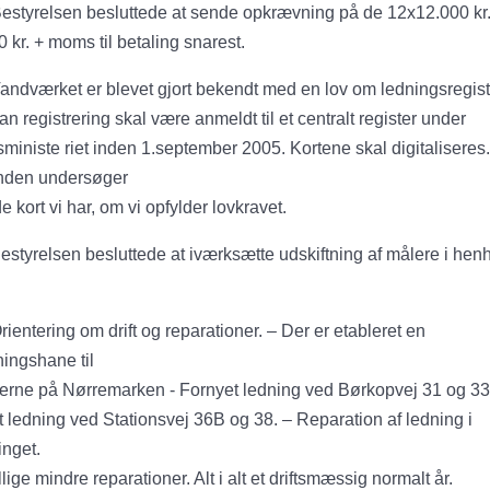
 Bestyrelsen besluttede at sende opkrævning på de 12x12.000 kr. 
 kr. + moms til betaling snarest.
andværket er blevet gjort bekendt med en lov om ledningsregist
n registrering skal være anmeldt til et centralt register under
ministe riet inden 1.september 2005. Kortene skal digitaliseres.
den undersøger
de kort vi har, om vi opfylder lovkravet.
styrelsen besluttede at iværksætte udskiftning af målere i henho
ientering om drift og reparationer. – Der er etableret en
ingshane til
gerne på Nørremarken - Fornyet ledning ved Børkopvej 31 og 33
 ledning ved Stationsvej 36B og 38. – Reparation af ledning i
inget.
lige mindre reparationer. Alt i alt et driftsmæssig normalt år.