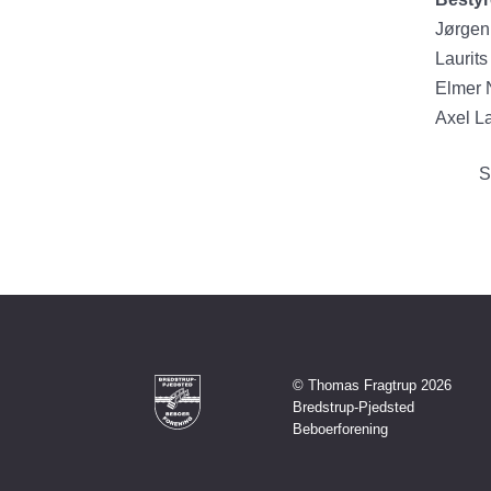
Jørgen
Laurits
Elmer 
Axel L
S
© Thomas Fragtrup 2026
Bredstrup-Pjedsted
Beboerforening