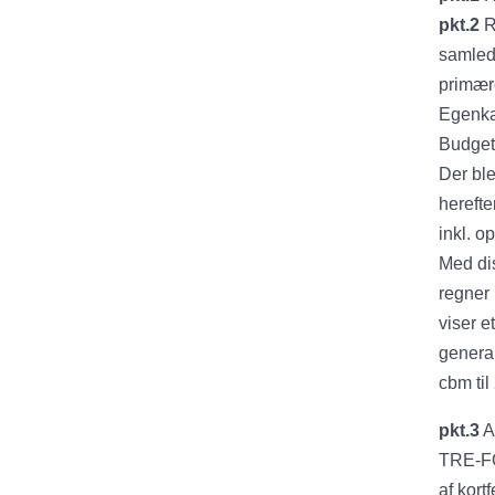
pkt.2
R
samlede
primære
Egenka
Budget
Der ble
herefte
inkl. o
Med dis
regner
viser e
genera
cbm til
pkt.3
A
TRE-FO
af kort