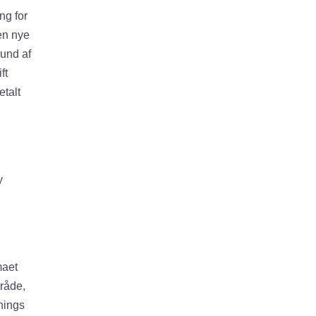
ng for
en nye
rund af
ft
etalt
y
maet
mråde,
tnings