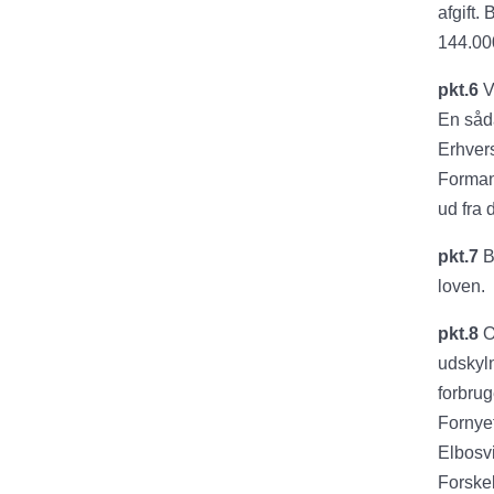
afgift.
144.000
pkt.6
V
En såda
Erhvers
Forman
ud fra 
pkt.7
Be
loven.
pkt.8
Or
udskyln
forbru
Fornyet
Elbosv
Forskel