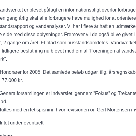
andværket er blevet pålagt en informationspligt overfor forbruge
en gang årlig skal alle forbrugere have mulighed for at orienter
tilstandsrapport og vandanalyser. Vi har i flere år haft en udmærke
side med disse oplysninger. Fremover vil de også blive givet i
”, 2 gange om året. Et blad som husstandsomdeles. Vandværket
n tidligere beslutning nu blevet medlem af ”Foreningen af vandv
k”.
Honorarer for 2005: Det samlede beløb udgør, iflg. årsregnskab
 77.000 kr.
Generalforsamlingen er indvarslet igennem ”Fokus” og Trekant
lad.
luttes med en let spisning hvor revisionen og Gert Mortensen inv
Intet under eventuelt.
elsen: