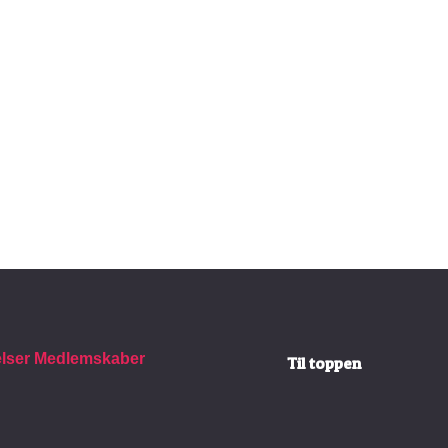
elser
Medlemskaber
Til toppen