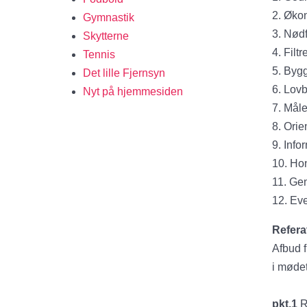
2. Øko
Gymnastik
3. Nød
Skytterne
4. Filt
Tennis
5. Byg
Det lille Fjernsyn
6. Lovb
Nyt på hjemmesiden
7. Måle
8. Orie
9. Inf
10. Ho
11. Ge
12. Eve
Refera
Afbud 
i møde
pkt.1
R