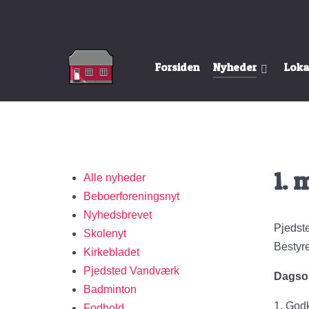
Forsiden
Nyheder
Loka
1. 
Alle nyheder
Beboerforeningsnyt
Nyhedsbrevet
Pjedst
Skolenyt
Bestyr
Kirkebladet
Pjedsted Vandværk
Dagso
Badminton
1. Godk
Fodbold