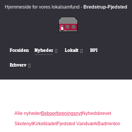
Hjemmeside for vores lokalsamfund -
Bredstrup-Pjedsted
Forsiden
Nyheder
Lokalt
BPI
Erhverv
Alle nyheder
Beboerforeningsnyt
Nyhedsbrevet
Skolenyt
Kirkebladet
Pjedsted Vandværk
Badminton