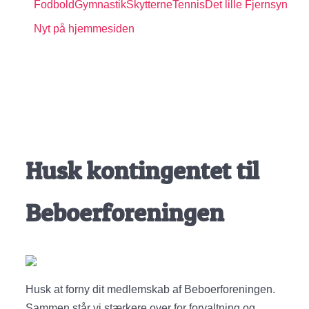
Fodbold
Gymnastik
Skytterne
Tennis
Det lille Fjernsyn
Nyt på hjemmesiden
Husk kontingentet til
Beboerforeningen
Husk at forny dit medlemskab af Beboerforeningen.
Sammen står vi stærkere over for forvaltning og