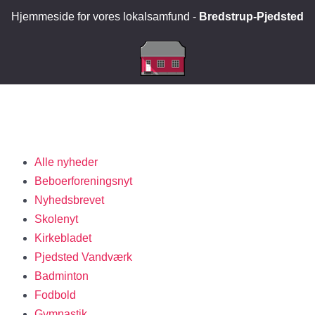
Hjemmeside for vores lokalsamfund -
Bredstrup-Pjedsted
Alle nyheder
Beboerforeningsnyt
Nyhedsbrevet
Skolenyt
Kirkebladet
Pjedsted Vandværk
Badminton
Fodbold
Gymnastik