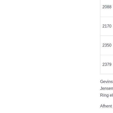
2088
2170
2350
2379
Gevinst
Jensens
Ring el
Afhent 