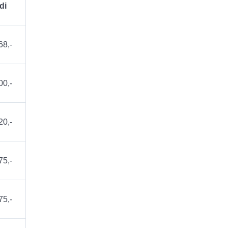
di
68,-
00,-
20,-
75,-
75,-