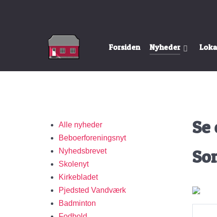
Forsiden
Nyheder
Loka
Se
Alle nyheder
Beboerforeningsnyt
So
Nyhedsbrevet
Skolenyt
Kirkebladet
Pjedsted Vandværk
Badminton
Fodbold