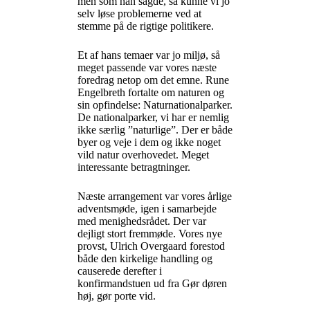
men som han sagde, så kunne vi jo
selv løse problemerne ved at
stemme på de rigtige politikere.
Et af hans temaer var jo miljø, så
meget passende var vores næste
foredrag netop om det emne. Rune
Engelbreth fortalte om naturen og
sin opfindelse: Naturnationalparker.
De nationalparker, vi har er nemlig
ikke særlig ”naturlige”. Der er både
byer og veje i dem og ikke noget
vild natur overhovedet. Meget
interessante betragtninger.
Næste arrangement var vores årlige
adventsmøde, igen i samarbejde
med menighedsrådet. Der var
dejligt stort fremmøde. Vores nye
provst, Ulrich Overgaard forestod
både den kirkelige handling og
causerede derefter i
konfirmandstuen ud fra Gør døren
høj, gør porte vid.