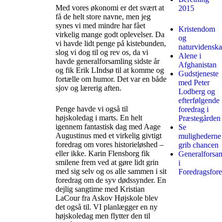
Med vores økonomi er det svært at
2015
få de helt store navne, men jeg
synes vi med mindre har fået
Kristendom
virkelig mange godt oplevelser. Da
og
vi havde lidt penge på kistebunden,
naturvidensk
slog vi dog til og rev os, da vi
Alene i
havde generalforsamling sidste år
Afghanistan
og fik Erik LIndsø til at komme og
Gudstjeneste
fortælle om humor. Det var en både
med Peter
sjov og lærerig aften.
Lodberg og
efterfølgende
Penge havde vi også til
foredrag i
højskoledag i marts. En helt
Præstegården
igennem fantastisk dag med Aage
Se
Augustinus med et virkelig givtigt
mulighederne
foredrag om vores historieløshed –
grib chancen
eller ikke. Karin Flensborg fik
Generalforsa
smilene frem ved at gøre lidt grin
i
med sig selv og os alle sammen i sit
Foredragsfor
foredrag om de syv dødssynder. En
dejlig sangtime med Kristian
LaCour fra Askov Højskole blev
det også til. VI planlægger en ny
højskoledag men flytter den til