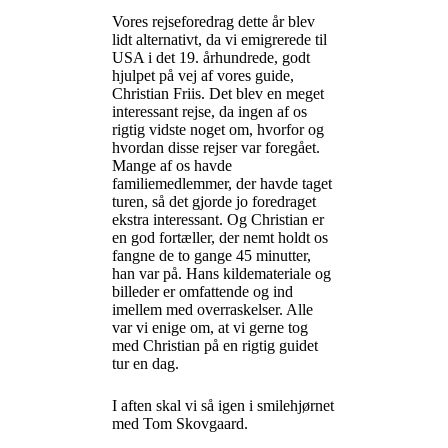
Vores rejseforedrag dette år blev
lidt alternativt, da vi emigrerede til
USA i det 19. århundrede, godt
hjulpet på vej af vores guide,
Christian Friis. Det blev en meget
interessant rejse, da ingen af os
rigtig vidste noget om, hvorfor og
hvordan disse rejser var foregået.
Mange af os havde
familiemedlemmer, der havde taget
turen, så det gjorde jo foredraget
ekstra interessant. Og Christian er
en god fortæller, der nemt holdt os
fangne de to gange 45 minutter,
han var på. Hans kildemateriale og
billeder er omfattende og ind
imellem med overraskelser. Alle
var vi enige om, at vi gerne tog
med Christian på en rigtig guidet
tur en dag.
I aften skal vi så igen i smilehjørnet
med Tom Skovgaard.