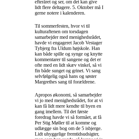
efteråret og ser, om det kan give
lidt flere deltagere. 5. Oktober må I
gerne notere i kalenderen.
Til sommerfesten, hvor vi til
kulturaftenen om torsdagen
samarbejder med menighedsrådet,
havde vi engageret Jacob Vestager
Tybjerg fra Uldum højskole. Han
kan både spille og synge og knytte
kommentarer til sangene og det er
ofte med en lidt skæv vinkel, så vi
fin både sunget og grinet. Vi sang
selvfølgelig også hans og søster
Margrethes sang til forældrene.
Apropos økonomi, så samarbejder
vi jo med menighedsrådet, for at vi
kan få lidt mere kendte til byen en
gang imellem. Til det første
foredrag havde vi så formået, at få
Per Stig Møller til at komme og
udlægge sin bog om de 5 isbjerge.
Lidt uhyggelige fremtidsudsigter,