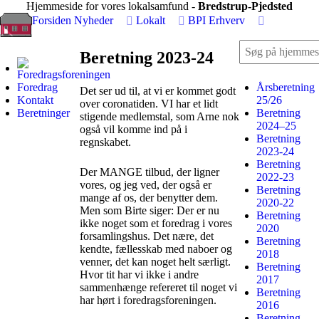
Hjemmeside for vores lokalsamfund -
Bredstrup-Pjedsted
Forsiden
Nyheder
Lokalt
BPI
Erhverv
Beretning 2023-24
Foredrag
Årsberetning
Det ser ud til, at vi er kommet godt
Kontakt
25/26
over coronatiden. VI har et lidt
Beretninger
Beretning
stigende medlemstal, som Arne nok
2024–25
også vil komme ind på i
Beretning
regnskabet.
2023-24
Beretning
Der MANGE tilbud, der ligner
2022-23
vores, og jeg ved, der også er
Beretning
mange af os, der benytter dem.
2020-22
Men som Birte siger: Der er nu
Beretning
ikke noget som et foredrag i vores
2020
forsamlingshus. Det nære, det
Beretning
kendte, fællesskab med naboer og
2018
venner, det kan noget helt særligt.
Beretning
Hvor tit har vi ikke i andre
2017
sammenhænge refereret til noget vi
Beretning
har hørt i foredragsforeningen.
2016
Beretning