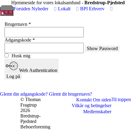
Hjemmeside for vores lokalsamfund -
Bredstrup-Pjedsted
Forsiden
Nyheder
Lokalt
BPI
Erhverv
Brugernavn
*
Adgangskode
*
Show Password
Husk mig
Web Authentication
Log på
Glemt din adgangskode?
Glemt dit brugernavn?
© Thomas
Til toppen
Kontakt
Om siden
Fragtrup
Vilkår og betingelser
2026
Medlemskaber
Bredstrup-
Pjedsted
Beboerforening