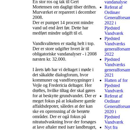
En stor ros og tak til Gert
vandanalyse
Mortensen om dagligt tilser driften.
Referat af
Murværket er repareret i december
Ordinær
2008.
Generalforsa
Der er pumpet 14 procent mindre
2022 i
vand ud end året før. Dette har
Pjedsted
medført mindre udgift til el.
Vandværk
Pjedsted
Vandkvaliteten er stadig helt i top.
Vandværks
Der er store udgifter hvert år til
generalforsam
obligatoriske vandanalyser - i 2008
2022
næsten kr. 32.000.
Pjedsted
Vandværks
I årets løb har vi deltaget i møde i
generalforsam
det såkaldte dialogforum, hvor
2021
kommuner og vandforsygninger i
Hatten af for
Vejle og Fredericia deltager. Her
Pjedsted
drøftes, hvilke tiltag der skal gøres
Vandværk
for at beskytte grundvandet. Der er
Referat af
meget fokus på at lokalisere gamle
Ordinær
affaldsdepoter, således at der kan
Generalforsa
ske en oprensning af de berørte
2020 i
områder. Der er ogå fokus på
Pjedsted
nitratudvaskning hvor der forsøges
Vandværk
at lave aftaler med især landbruget,
Nyt fra