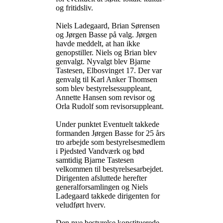
og fritidsliv.
Niels Ladegaard, Brian Sørensen
og Jørgen Basse på valg. Jørgen
havde meddelt, at han ikke
genopstiller. Niels og Brian blev
genvalgt. Nyvalgt blev Bjarne
Tastesen, Elbosvinget 17. Der var
genvalg til Karl Anker Thomsen
som blev bestyrelsessuppleant,
Annette Hansen som revisor og
Orla Rudolf som revisorsuppleant.
Under punktet Eventuelt takkede
formanden Jørgen Basse for 25 års
tro arbejde som bestyrelsesmedlem
i Pjedsted Vandværk og bød
samtidig Bjarne Tastesen
velkommen til bestyrelsesarbejdet.
Dirigenten afsluttede herefter
generalforsamlingen og Niels
Ladegaard takkede dirigenten for
veludført hverv.
Den nye bestyrelse konstituerede