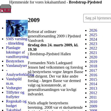
Hjemmeside for vores lokalsamfund -
Bredstrup-Pjedsted
2009
2026
Referat af ordinær
2025
generalforsamling 2009 i Pjedsted
SMS varsling
2024
Vandværk
- tilmelding
2023
tirsdag den 24. marts 2009, kl.
Planlagte
2022
19.30
lukninger af
2021
i Bredstrup-Pjedsted Hallen
vandforsyning
2020
Bestyrelsen
2019
Formanden Niels Ladegaard
Vandanalyser
2018
Jensen bød velkommen og foreslog
-
2017
på bestyrelsens vegne Jørgen Basse
Analyseforklaring
2016
som dirigent. Der var ikke andre
Vandspild
2015
forslag - Jørgen Basse var dermed
m.m.
2014
valgt og konstaterede, at
Vedtægter
2013
generalforsamlingen var lovligt
Tilflytter og
2012
indvarslet.
fraflytter
2011
Regnskab og
2010
Niels aflagde bestyrelsens
budget
2009
beretning. 2008 var et skelsættende
Takstblad
2008