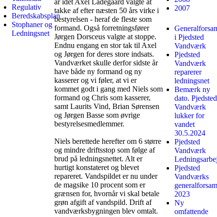
år idet Axel Ladegaard valgte at
Regulativ
2007
takke af efter næsten 50 års virke i
Beredskabsplan
bestyrelsen - heraf de fleste som
Stophaner og
formand. Også forretningsfører
Generalforsa
Ledningsnet
Jørgen Dorsceus valgte at stoppe.
i Pjedsted
Endnu engang en stor tak til Axel
Vandværk
og Jørgen for deres store indsats.
Pjedsted
Vandværket skulle derfor sidste år
Vandværk
have både ny formand og ny
reparerer
kasserer og vi føler, at vi er
ledningsnet
kommet godt i gang med Niels som
Bemærk ny
formand og Chris som kasserer,
dato. Pjedsted
samt Laurits Vind, Brian Sørensen
Vandværk
og Jørgen Basse som øvrige
lukker for
bestyrelsesmedlemmer.
vandet
30.5.2024
Niels berettede herefter om 6 større
Pjedsted
og mindre driftsstop som følge af
Vandværk
brud på ledningsnettet. Alt er
Ledningsarbe
hurtigt konstateret og blevet
Pjedsted
repareret. Vandspildet er nu under
Vandværks
de magsike 10 procent som er
generalforsam
grænsen for, hvornår vi skal betale
2023
grøn afgift af vandspild. Drift af
Ny
vandværksbygningen blev omtalt.
omfattende