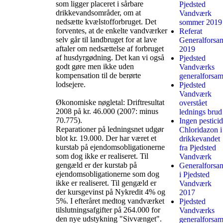
som ligger placeret i sårbare
Pjedsted
drikkevandsområder, om at
Vandværk
nedsætte kvælstofforbruget. Det
sommer 2019
forventes, at de enkelte vandværker
Referat
selv går til landbruget for at lave
Generalforsa
aftaler om nedsættelse af forbruget
2019
af husdyrgødning. Det kan vi også
Pjedsted
godt gøre men ikke uden
Vandværks
kompensation til de berørte
generalforsam
lodsejere.
Pjedsted
Vandværk
Økonomiske nøgletal: Driftresultat
overstået
2008 på kr. 46.000 (2007: minus
lednings brud
70.775).
Ingen pesticid
Reparationer på ledningsnet udgør
Chloridazon i
blot kr. 19.000. Der har været et
drikkevandet
kurstab på ejendomsobligationerne
fra Pjedsted
som dog ikke er realiseret. Til
Vandværk
gengæld er der kurstab på
Generalforsa
ejendomsobligationerne som dog
i Pjedsted
ikke er realiseret. Til gengæld er
Vandværk
der kursgevinst på Nykredit 4% og
2017
5%. I efteråret medtog vandværket
Pjedsted
tilslutningsafgifter på 264.000 for
Vandværks
den nye udstykning "Sivvænget".
generalforsam