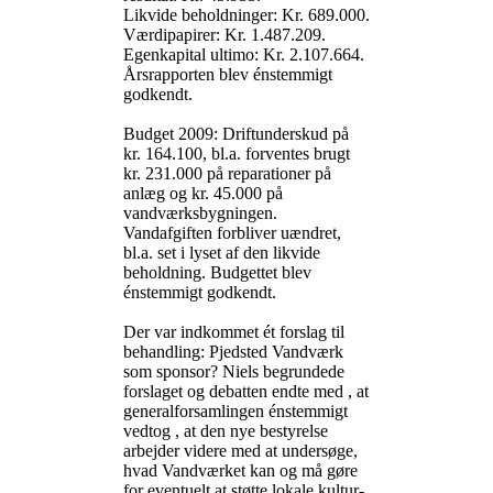
Likvide beholdninger: Kr. 689.000.
Værdipapirer: Kr. 1.487.209.
Egenkapital ultimo: Kr. 2.107.664.
Årsrapporten blev énstemmigt
godkendt.
Budget 2009: Driftunderskud på
kr. 164.100, bl.a. forventes brugt
kr. 231.000 på reparationer på
anlæg og kr. 45.000 på
vandværksbygningen.
Vandafgiften forbliver uændret,
bl.a. set i lyset af den likvide
beholdning. Budgettet blev
énstemmigt godkendt.
Der var indkommet ét forslag til
behandling: Pjedsted Vandværk
som sponsor? Niels begrundede
forslaget og debatten endte med , at
generalforsamlingen énstemmigt
vedtog , at den nye bestyrelse
arbejder videre med at undersøge,
hvad Vandværket kan og må gøre
for eventuelt at støtte lokale kultur-