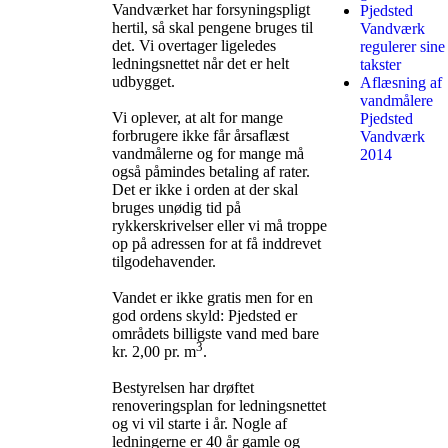
Vandværket har forsyningspligt
Pjedsted
hertil, så skal pengene bruges til
Vandværk
det. Vi overtager ligeledes
regulerer sine
ledningsnettet når det er helt
takster
udbygget.
Aflæsning af
vandmålere
Vi oplever, at alt for mange
Pjedsted
forbrugere ikke får årsaflæst
Vandværk
vandmålerne og for mange må
2014
også påmindes betaling af rater.
Det er ikke i orden at der skal
bruges unødig tid på
rykkerskrivelser eller vi må troppe
op på adressen for at få inddrevet
tilgodehavender.
Vandet er ikke gratis men for en
god ordens skyld: Pjedsted er
områdets billigste vand med bare
3
kr. 2,00 pr. m
.
Bestyrelsen har drøftet
renoveringsplan for ledningsnettet
og vi vil starte i år. Nogle af
ledningerne er 40 år gamle og