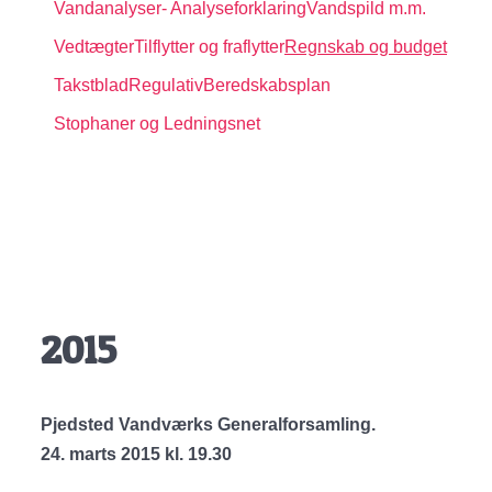
Vandanalyser
- Analyseforklaring
Vandspild m.m.
Vedtægter
Tilflytter og fraflytter
Regnskab og budget
Takstblad
Regulativ
Beredskabsplan
Stophaner og Ledningsnet
2015
Pjedsted Vandværks Generalforsamling.
24. marts 2015 kl. 19.30