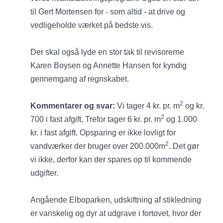
til Gert Mortensen for - som altid - at drive og
vedligeholde værket på bedste vis.
Der skal også lyde en stor tak til revisorerne
Karen Boysen og Annette Hansen for kyndig
gennemgang af regnskabet.
2
Kommentarer og svar:
Vi tager 4 kr. pr. m
og kr.
2
700 i fast afgift, Trefor tager 6 kr. pr. m
og 1.000
kr. i fast afgift. Opsparing er ikke lovligt for
2
vandværker der bruger over 200.000m
. Det gør
vi ikke, derfor kan der spares op til kommende
udgifter.
Angående Elboparken, udskiftning af stikledning
er vanskelig og dyr at udgrave i fortovet, hvor der