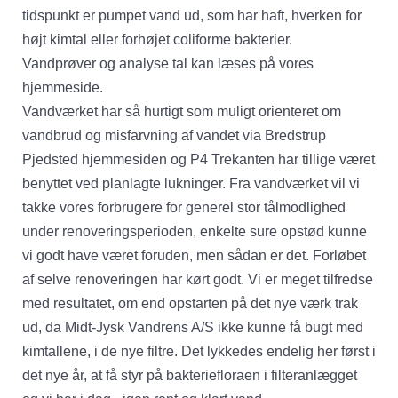
tidspunkt er pumpet vand ud, som har haft, hverken for
højt kimtal eller forhøjet coliforme bakterier.
Vandprøver og analyse tal kan læses på vores
hjemmeside.
Vandværket har så hurtigt som muligt orienteret om
vandbrud og misfarvning af vandet via Bredstrup
Pjedsted hjemmesiden og P4 Trekanten har tillige været
benyttet ved planlagte lukninger. Fra vandværket vil vi
takke vores forbrugere for generel stor tålmodlighed
under renoveringsperioden, enkelte sure opstød kunne
vi godt have været foruden, men sådan er det. Forløbet
af selve renoveringen har kørt godt. Vi er meget tilfredse
med resultatet, om end opstarten på det nye værk trak
ud, da Midt-Jysk Vandrens A/S ikke kunne få bugt med
kimtallene, i de nye filtre. Det lykkedes endelig her først i
det nye år, at få styr på bakteriefloraen i filteranlægget