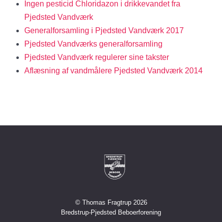
Ingen pesticid Chloridazon i drikkevandet fra
Pjedsted Vandværk
Generalforsamling i Pjedsted Vandværk 2017
Pjedsted Vandværks generalforsamling
Pjedsted Vandværk regulerer sine takster
Aflæsning af vandmålere Pjedsted Vandværk 2014
© Thomas Fragtrup 2026
Bredstrup-Pjedsted Beboerforening