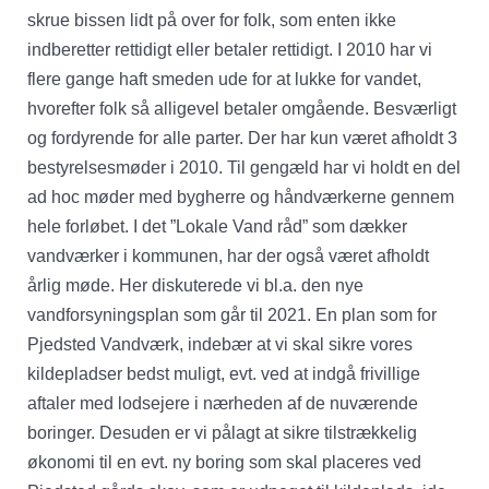
skrue bissen lidt på over for folk, som enten ikke
indberetter rettidigt eller betaler rettidigt. I 2010 har vi
flere gange haft smeden ude for at lukke for vandet,
hvorefter folk så alligevel betaler omgående. Besværligt
og fordyrende for alle parter. Der har kun været afholdt 3
bestyrelsesmøder i 2010. Til gengæld har vi holdt en del
ad hoc møder med bygherre og håndværkerne gennem
hele forløbet. I det ”Lokale Vand råd” som dækker
vandværker i kommunen, har der også været afholdt
årlig møde. Her diskuterede vi bl.a. den nye
vandforsyningsplan som går til 2021. En plan som for
Pjedsted Vandværk, indebær at vi skal sikre vores
kildepladser bedst muligt, evt. ved at indgå frivillige
aftaler med lodsejere i nærheden af de nuværende
boringer. Desuden er vi pålagt at sikre tilstrækkelig
økonomi til en evt. ny boring som skal placeres ved