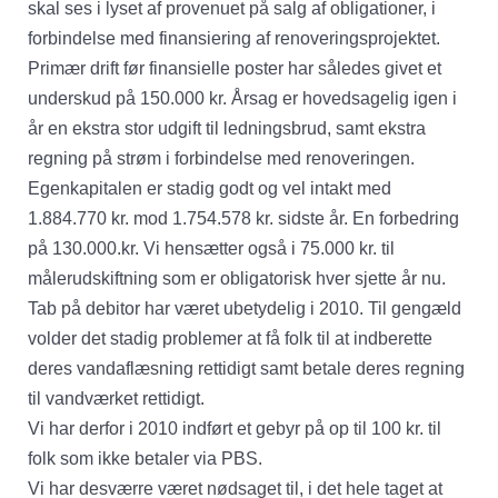
skal ses i lyset af provenuet på salg af obligationer, i
forbindelse med finansiering af renoveringsprojektet.
Primær drift før finansielle poster har således givet et
underskud på 150.000 kr. Årsag er hovedsagelig igen i
år en ekstra stor udgift til ledningsbrud, samt ekstra
regning på strøm i forbindelse med renoveringen.
Egenkapitalen er stadig godt og vel intakt med
1.884.770 kr. mod 1.754.578 kr. sidste år. En forbedring
på 130.000.kr. Vi hensætter også i 75.000 kr. til
målerudskiftning som er obligatorisk hver sjette år nu.
Tab på debitor har været ubetydelig i 2010. Til gengæld
volder det stadig problemer at få folk til at indberette
deres vandaflæsning rettidigt samt betale deres regning
til vandværket rettidigt.
Vi har derfor i 2010 indført et gebyr på op til 100 kr. til
folk som ikke betaler via PBS.
Vi har desværre været nødsaget til, i det hele taget at