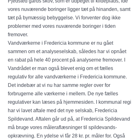
Pjedsted gårds skov, som er udpeget til kildeplads, ide
vores nuværende boringer ligger tæt på hinanden, samt
tæt på bymæssig bebyggelse. Vi forventer dog ikke
problemer med vores nuværende boringer i tiden
fremover.
Vandværkerne i Fredericia kommune er nu gået
sammen om et analyseselskab, således har vi opnået
en rabat på hele 40 procent på analyserne fremover. I
Vandrådet er man også blevet enig om et fælles
regulativ for alle vandværkerne i Fredericia kommune.
Det indebær at vi nu har samme regler over for
forbrugerne alle værkerne i mellem. De nye fælles
regulativer kan læses på hjemmesiden. I kommunal regi
har vi lavet aftale med det nye selskab, Fredericia
Spildevand. Aftalen går ud på, at Fredericia Spildevand
må bruge vores måleraflæsninger til spildevands-
opkrævning. En ydelse vi får 28 kr. pr. måler for. Også