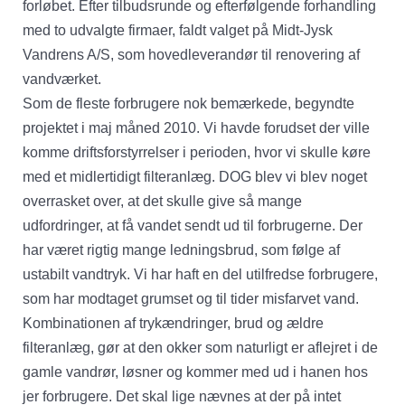
forløbet. Efter tilbudsrunde og efterfølgende forhandling
med to udvalgte firmaer, faldt valget på Midt-Jysk
Vandrens A/S, som hovedleverandør til renovering af
vandværket.
Som de fleste forbrugere nok bemærkede, begyndte
projektet i maj måned 2010. Vi havde forudset der ville
komme driftsforstyrrelser i perioden, hvor vi skulle køre
med et midlertidigt filteranlæg. DOG blev vi blev noget
overrasket over, at det skulle give så mange
udfordringer, at få vandet sendt ud til forbrugerne. Der
har været rigtig mange ledningsbrud, som følge af
ustabilt vandtryk. Vi har haft en del utilfredse forbrugere,
som har modtaget grumset og til tider misfarvet vand.
Kombinationen af trykændringer, brud og ældre
filteranlæg, gør at den okker som naturligt er aflejret i de
gamle vandrør, løsner og kommer med ud i hanen hos
jer forbrugere. Det skal lige nævnes at der på intet