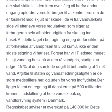
der skal skiftes i tiden frem over. Jeg vil herfra endnu
engang opfordre vores forbruger til at kontrollere, om de
er forsikret mod skjult rør skade, ide vi fra vandværkets
side vil efterleve vores regulativer, som siger at
forbrugeren selv afholder udgiften fra skel og ind til
huset. Alt dette taget i betragtning er jeg derfor sikker på
at forhøjelse af vandprisen til 3,50 kr/m3, ikke er den
sidste stigning vi har set. Fortsat har vi i Pjedsted meget
billigt vand og husk på at den rå vandpris, stadig kun
udgør 15 % af den samlede udgift til behandling af 1 m3
vand. Afgifter til staten og vandafledningsafgiften er de
store medspillere her, og uden for vores indflydelse.Der
ligger latent en regning til danskerne på 500 milliarder
kroner til udskiftning af hele vores kloak og
vandforsyning system i Danmark.
Regnskabet udviser et overskud på 140.000 kr. Dette