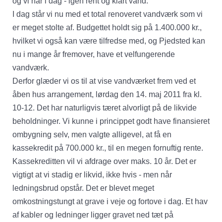
og vi har i dag - igen rent og klart vand.
I dag står vi nu med et total renoveret vandværk som vi
er meget stolte af. Budgettet holdt sig på 1.400.000 kr.,
hvilket vi også kan være tilfredse med, og Pjedsted kan
nu i mange år fremover, have et velfungerende
vandværk.
Derfor glæder vi os til at vise vandværket frem ved et
åben hus arrangement, lørdag den 14. maj 2011 fra kl.
10-12. Det har naturligvis tæret alvorligt på de likvide
beholdninger. Vi kunne i princippet godt have finansieret
ombygning selv, men valgte alligevel, at få en
kassekredit på 700.000 kr., til en megen fornuftig rente.
Kassekreditten vil vi afdrage over maks. 10 år. Det er
vigtigt at vi stadig er likvid, ikke hvis - men når
ledningsbrud opstår. Det er blevet meget
omkostningstungt at grave i veje og fortove i dag. Et hav
af kabler og ledninger ligger gravet ned tæt på