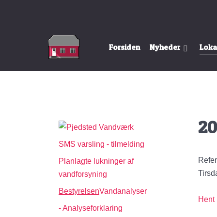
Forsiden
Nyheder
Loka
20
SMS varsling - tilmelding
Refer
Planlagte lukninger af
Tirsd
vandforsyning
Bestyrelsen
Vandanalyser
Hent 
- Analyseforklaring