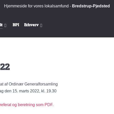
Hjemmeside for vores lokalsamfund -
Bredstrup-Pjedsted
lt
BPI
Erhverv
22
at af Ordinær Generalforsamling
ag den 15. marts 2022, kl. 19.30
referat og beretning som PDF.