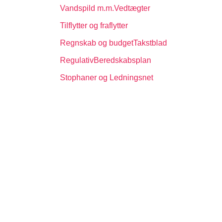
Vandspild m.m.
Vedtægter
Tilflytter og fraflytter
Regnskab og budget
Takstblad
Regulativ
Beredskabsplan
Stophaner og Ledningsnet