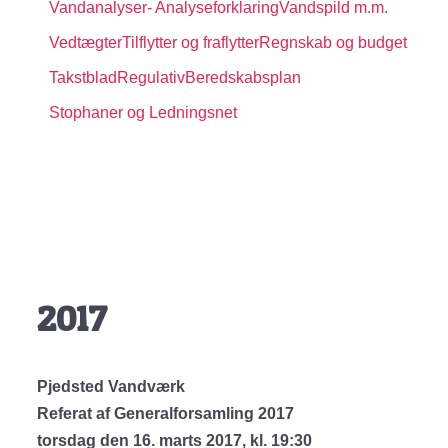
Vandanalyser
- Analyseforklaring
Vandspild m.m.
Vedtægter
Tilflytter og fraflytter
Regnskab og budget
Takstblad
Regulativ
Beredskabsplan
Stophaner og Ledningsnet
2017
Pjedsted Vandværk
Referat af Generalforsamling 2017
torsdag den 16. marts 2017, kl. 19:30